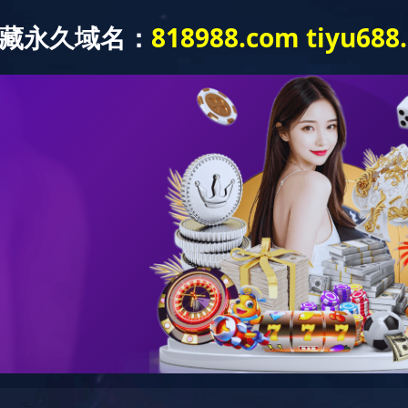
产品中心
工程案例
销售服务
投资者关系
公