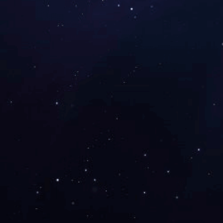
星空网页版·官方站在线登入
走进肯富
VR观企
产品中心
工
来
星空网页版·官方站在线登入
公司简介
离心泵
发展历程
技术与质量
企业证书
选型服务
生产能力
备案号：
粤ICP备12053308号
技术支持：
锐艺传播
免责声明