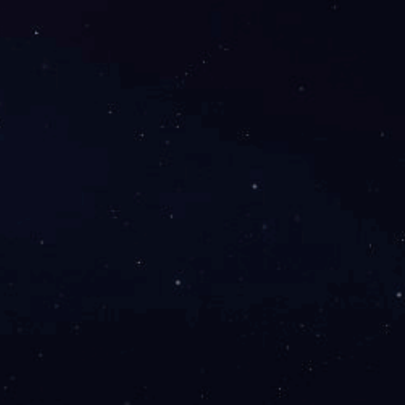
人才招聘
星空(中国)
关注肯富来