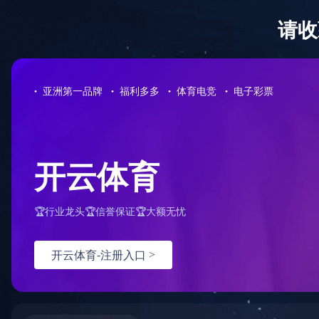
首页
走进肯富来
VR观企
>
首页
工程案例