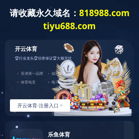
EN
>
>
首页
产品中心
星空网页版·官方站在线登入
2BE1 LIQUID RING VACUUM PUMP
2BE1系列液环真空泵