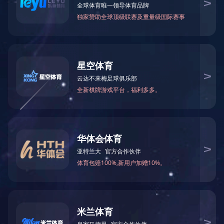
产品说明书查看下载
产品
产品
类型
特点